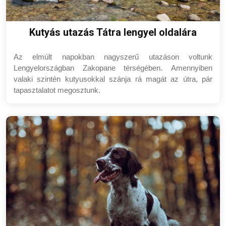
Kutyás utazás Tátra lengyel oldalára
Az elmúlt napokban nagyszerű utazáson voltunk
Lengyelországban Zakopane térségében.
Amennyiben
valaki szintén kutyusokkal szánja rá magát az útra, pár
tapasztalatot megosztunk.