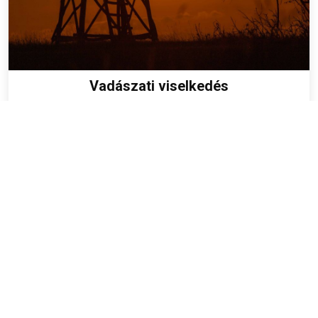
Vadászati viselkedés
A working springer spániel munkáját saját ismereteinkre
alapozva szeretnénk bemutatni.